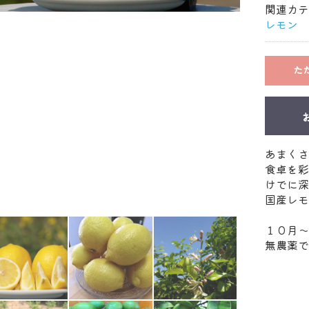
関連カテ
レモン
た
あまくさ
食卓を彩
けでに深
国産レモ
１０月～
無農薬で