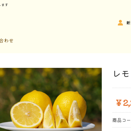
します
新
合わせ
レモ
￥2,
商品コ