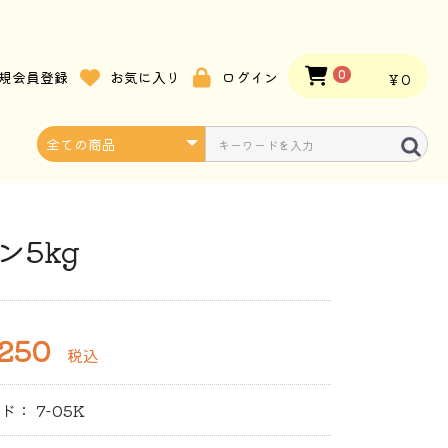
規会員登録
お気に入り
ログイン
0
￥0
ン5kg
250
税込
ード：
7-05K