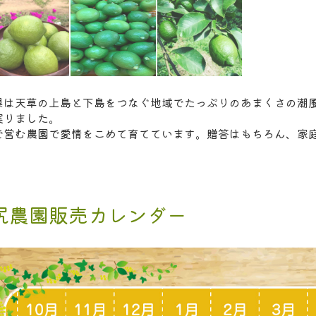
県は天草の上島と下島をつなぐ地域でたっぷりのあまくさの潮
実りました。
で営む農園で愛情をこめて育てています。贈答はもちろん、家
。
尻農園販売カレンダー