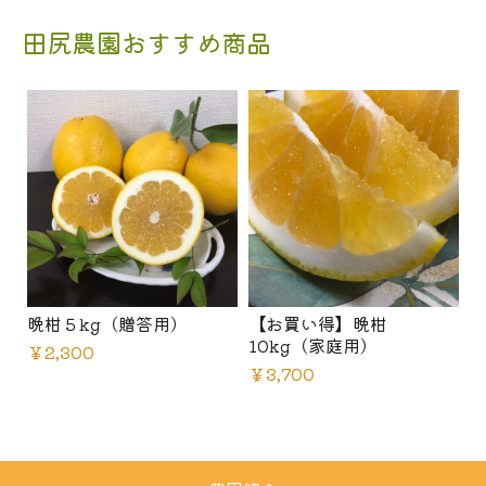
田尻農園おすすめ商品
晩柑５kg（贈答用）
【お買い得】晩柑
10kg（家庭用）
￥2,300
￥3,700