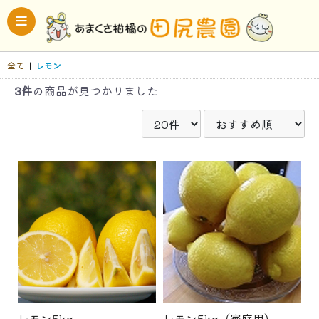
全て
|
レモン
3件
の商品が見つかりました
レモン5kg
レモン5kg（家庭用）