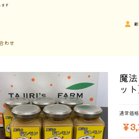
します
新
合わせ
魔法
ット
通常価格
￥3,