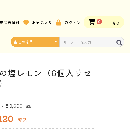
規会員登録
お気に入り
ログイン
0
￥0
の塩レモン（6個入りセ
）
：￥3,600
税込
120
税込